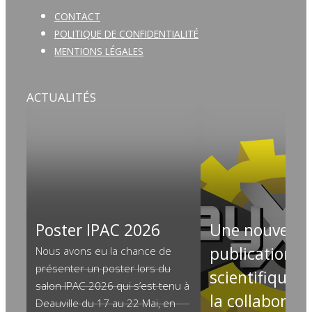
CONTACT
POLITIQUE DE CONFIDENTIALITÉ
MENTIONS LÉGALES
ACTUALITÉS
Poster IPAC 2026
Une nouvelle
publication
Nous avons eu la chance de
présenter un poster lors du
scientifique, 
salon IPAC 2026 qui s’est tenu à
la collaborati
Deauville du 17 au 22 Mai, en