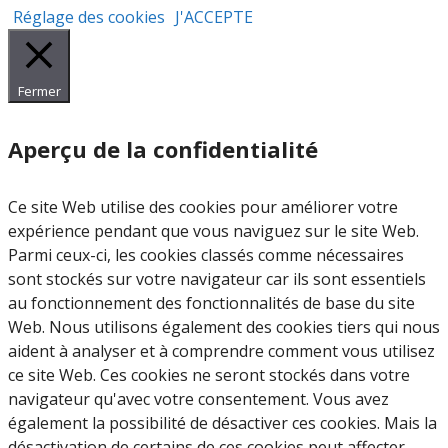
modèle de portique 
Réglage des cookies
J'ACCEPTE
détection de matéria
radioactifs, les appr
et FW-CADIS (ADVAN
Fermer
ainsi que notre pro
implémentée dans R
Aperçu de la confidentialité
et celle de TRIPOLI-4®
résulte un gain signifi
Ce site Web utilise des cookies pour améliorer votre
performance pour R
expérience pendant que vous naviguez sur le site Web.
gain supérieur à celu
Parmi ceux-ci, les cookies classés comme nécessaires
par les autres codes 
sont stockés sur votre navigateur car ils sont essentiels
Ces résultats confir
au fonctionnement des fonctionnalités de base du site
l’efficacité de notre
Web. Nous utilisons également des cookies tiers qui nous
innovante et nous co
aident à analyser et à comprendre comment vous utilisez
dans le choix de l’alg
ce site Web. Ces cookies ne seront stockés dans votre
basé sur la théorie d
navigateur qu'avec votre consentement. Vous avez
Cette étude, renforc
également la possibilité de désactiver ces cookies. Mais la
positionnement en t
désactivation de certains de ces cookies peut affecter