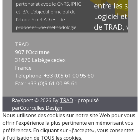
partenariat avec le CNRS, IPHC
entre les serv
et IBA. L’objectif principal de
Logiciel et Ing
l’étude Simβ-AD est de
de TRAD, vien
proposer une méthodologie
permettant d’évaluer l’activation
paraître dans 
des déchets radioactifs produits
TRAD
Volume 231, 
par les installations de
907 l’Occitane
2026, 112218
cyclotrons, en combinant des
31670 Labège cedex
codes Monte-Carlo et des
France
Annals of Nuc
détecteurs de neutrons actifs
Téléphone: +33 (0)5 61 00 95 60
Energy.
https://www.linkedin.com/posts/poster-
Fax : +33 (0)5 61 00 95 61
Cet article présente
ipac-2026-ugcPost-
comparaison inédite
7468240847751376896-sfl3/?
RayXpert © 2026 By
TRAD
- propulsé
méthodes de générat
utm_source=share&utm_medium=member_desktop&rc
par
Courcelles Design
cartes d’importance 
Nous utilisons des cookies sur notre site Web pour vous
[...]
Lire la suite..
améliorer les perfo
offrir l'expérience la plus pertinente en mémorisant vos
simulations Monte Ca
préférences. En cliquant sur «J'accepte», vous consentez
avons testé et compa
à l'utilisation de TOUS les cookies.