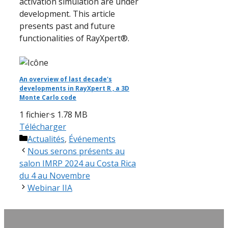
activation simulation are under
development. This article
presents past and future
functionalities of RayXpert®.
An overview of last decade's
developments in RayXpert R , a 3D
Monte Carlo code
1 fichier·s
1.78 MB
Télécharger
Catégories
Actualités
,
Événements
Nous serons présents au
salon IMRP 2024 au Costa Rica
du 4 au Novembre
Webinar IIA