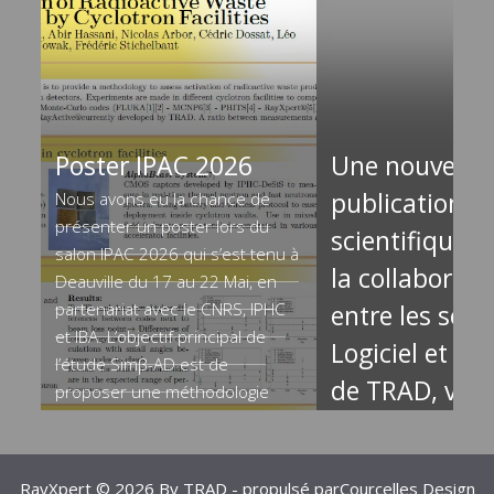
Poster IPAC 2026
Une nouvelle
publication
Nous avons eu la chance de
présenter un poster lors du
scientifique, 
salon IPAC 2026 qui s’est tenu à
la collaborati
Deauville du 17 au 22 Mai, en
partenariat avec le CNRS, IPHC
entre les serv
et IBA. L’objectif principal de
Logiciel et Ing
l’étude Simβ-AD est de
de TRAD, vien
proposer une méthodologie
permettant d’évaluer l’activation
paraître dans 
des déchets radioactifs produits
Volume 231, 
par les installations de
RayXpert © 2026 By
TRAD
- propulsé par
Courcelles Design