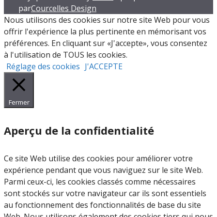
méthodes de générat
utm_source=share&utm_medium=member_desktop&rc
par
Courcelles Design
cartes d’importance 
Nous utilisons des cookies sur notre site Web pour vous
[...]
Lire la suite..
améliorer les perfo
offrir l'expérience la plus pertinente en mémorisant vos
simulations Monte Ca
préférences. En cliquant sur «J'accepte», vous consentez
avons testé et compa
à l'utilisation de TOUS les cookies.
modèle de portique 
Réglage des cookies
J'ACCEPTE
détection de matéria
radioactifs, les appr
et FW-CADIS (ADVAN
Fermer
ainsi que notre pro
implémentée dans R
Aperçu de la confidentialité
et celle de TRIPOLI-4®
résulte un gain signifi
Ce site Web utilise des cookies pour améliorer votre
performance pour R
expérience pendant que vous naviguez sur le site Web.
gain supérieur à celu
Parmi ceux-ci, les cookies classés comme nécessaires
par les autres codes 
sont stockés sur votre navigateur car ils sont essentiels
Ces résultats confir
au fonctionnement des fonctionnalités de base du site
l’efficacité de notre
Web. Nous utilisons également des cookies tiers qui nous