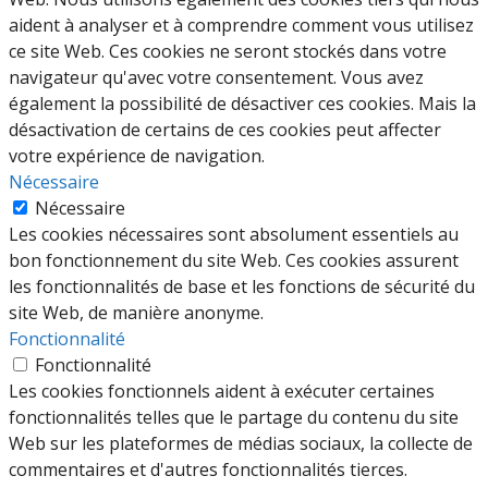
innovante et nous co
aident à analyser et à comprendre comment vous utilisez
dans le choix de l’alg
ce site Web. Ces cookies ne seront stockés dans votre
basé sur la théorie d
navigateur qu'avec votre consentement. Vous avez
Cette étude, renforc
également la possibilité de désactiver ces cookies. Mais la
positionnement en t
désactivation de certains de ces cookies peut affecter
de réduction de vari
votre expérience de navigation.
avancée et ouvre de
Nécessaire
perspectives pour l’o
Nécessaire
de nos outils de simu
Les cookies nécessaires sont absolument essentiels au
notamment en radiop
bon fonctionnement du site Web. Ces cookies assurent
les fonctionnalités de base et les fonctions de sécurité du
et sûreté nucléaire.
[
site Web, de manière anonyme.
suite..
Fonctionnalité
Fonctionnalité
Les cookies fonctionnels aident à exécuter certaines
fonctionnalités telles que le partage du contenu du site
Web sur les plateformes de médias sociaux, la collecte de
commentaires et d'autres fonctionnalités tierces.